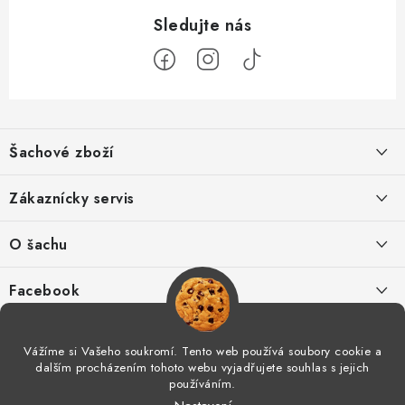
Z
á
Šachové zboží
p
a
Hodnocení obchodu
Zákaznícky servis
t
í
O nás
Výhody nákupu u nás
O šachu
Kontakt
Výměna zboží
Šachové videá
Facebook
Šachový blog
Postup pro reklamace
Šachové časopisy
Vážíme si Vašeho soukromí. Tento web používá soubory cookie a
Spolupráce
dalším procházením tohoto webu vyjadřujete souhlas s jejich
Odstoupení od smlouvy
Šachový tréning
používáním.