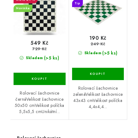
Tip
Novinka
190 Kč
549 Kč
249 Kč
729 Kč
(>5 ks)
Skladem
(>5 ks)
Skladem
Rolovací šachovnice
Rolovací šachovnice
zelenáVelikost šachovnice
černáVelikost šachovnice
43x43 cmVelikost políčka
50x50 cmVelikost políčka
4,4x4,4...
5,5x5,5 cmUnikátní...
Rolovací šachovnice,