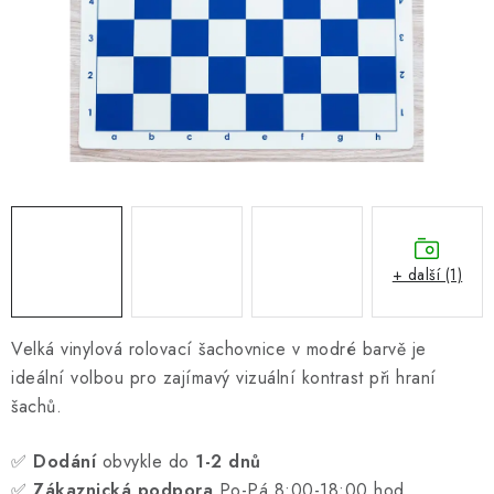
ONLINE ŠACHY
ŠACHOVÝ MERCH
DÁRKY
VÝPRODEJ
O nás
Blog
Kontakt
Obchodní podmínky
FAQ
+ další (1)
Velká vinylová rolovací šachovnice v modré barvě je
ideální volbou pro zajímavý vizuální kontrast při hraní
šachů.
✅
Dodání
obvykle do
1-2 dnů
✅
Zákaznická podpora
Po-Pá 8:00-18:00 hod.