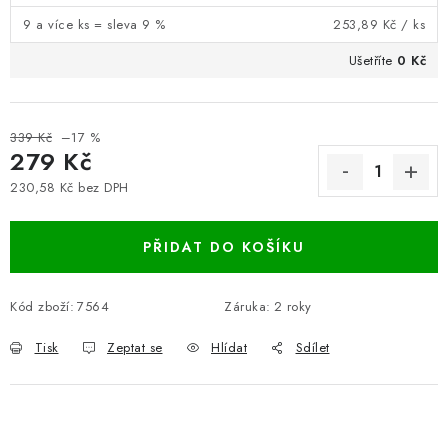
9 a více ks = sleva 9 %
253,89 Kč
/ ks
Ušetříte
0 Kč
339 Kč
–17 %
279 Kč
230,58 Kč bez DPH
Měrná cena:
PŘIDAT DO KOŠÍKU
Kód zboží:
7564
Záruka
:
2 roky
Tisk
Zeptat se
Hlídat
Sdílet