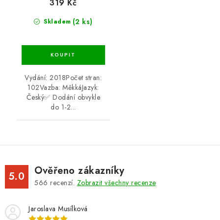
319 Kč
(2 ks)
Skladem
Vydání: 2018Počet stran:
102Vazba: MěkkáJazyk:
Český✅ Dodání obvykle
do 1-2...
Ověřeno zákazníky
5.0
566
recenzí.
Zobrazit všechny recenze
Jaroslava Musílková