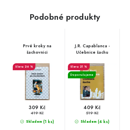
Podobné produkty
Prvé kroky na
J.R. Capablanca -
šachovnici
Učebnice šachu
26 %
21 %
Doporučujeme
309 Kč
409 Kč
419 Kč
519 Kč
(1 ks)
(4 ks)
Skladem
Skladem