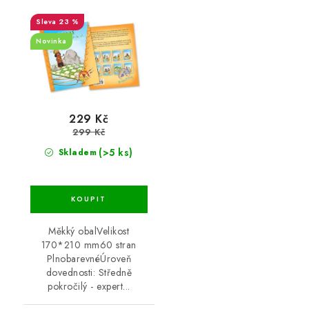
23 %
Novinka
229 Kč
299 Kč
(>5 ks)
Skladem
Měkký obalVelikost
170*210 mm60 stran
PlnobarevnéÚroveň
dovednosti: Středně
pokročilý - expert...