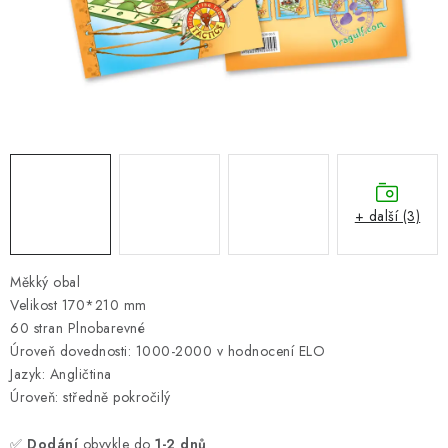
ONLINE ŠACHY
ŠACHOVÝ MERCH
DÁRKY
VÝPRODEJ
O nás
Blog
Kontakt
Obchodní podmínky
FAQ
+ další (3)
Měkký obal
Velikost 170*210 mm
60 stran Plnobarevné
Úroveň dovednosti: 1000-2000 v hodnocení ELO
Jazyk: Angličtina
Úroveň: středně pokročilý
✅
Dodání
obvykle do
1-2 dnů