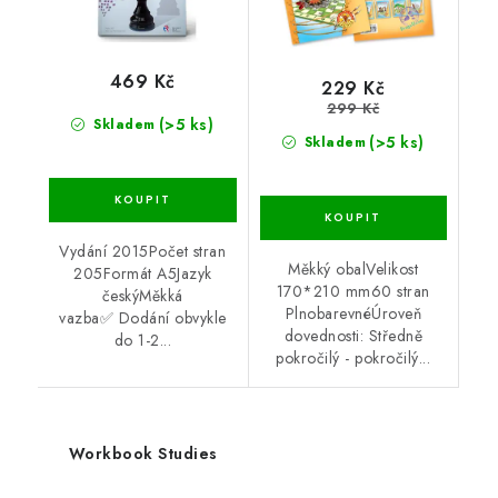
469 Kč
229 Kč
299 Kč
(>5 ks)
Skladem
(>5 ks)
Skladem
Vydání 2015Počet stran
Měkký obalVelikost
205Formát A5Jazyk
170*210 mm60 stran
českýMěkká
PlnobarevnéÚroveň
vazba✅ Dodání obvykle
dovednosti: Středně
do 1-2...
pokročilý - pokročilý...
Workbook Studies