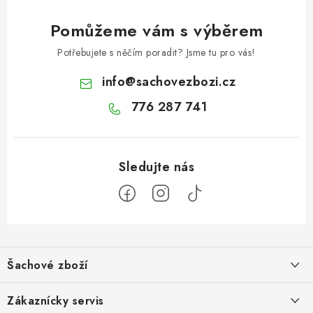
Pomůžeme vám s výběrem
Potřebujete s něčím poradit? Jsme tu pro vás!
info
@
sachovezbozi.cz
776 287 741
Z
á
Šachové zboží
p
a
Hodnocení obchodu
Zákaznícky servis
t