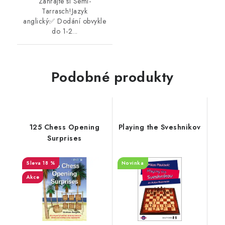
Zahrajte si Semi-
Tarrasch!Jazyk
anglický✅ Dodání obvykle
do 1-2...
Podobné produkty
125 Chess Opening
Playing the Sveshnikov
Surprises
18 %
Novinka
Akce