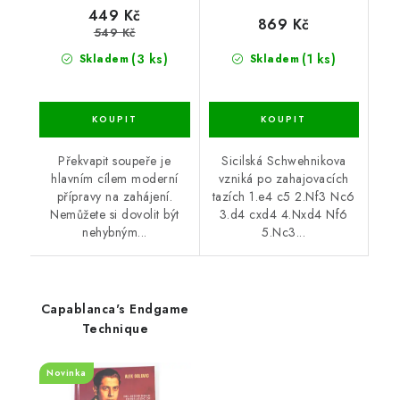
449 Kč
869 Kč
549 Kč
(3 ks)
(1 ks)
Skladem
Skladem
Překvapit soupeře je
Sicilská Schwehnikova
hlavním cílem moderní
vzniká po zahajovacích
přípravy na zahájení.
tazích 1.e4 c5 2.Nf3 Nc6
Nemůžete si dovolit být
3.d4 cxd4 4.Nxd4 Nf6
nehybným...
5.Nc3...
Capablanca's Endgame
Technique
Novinka