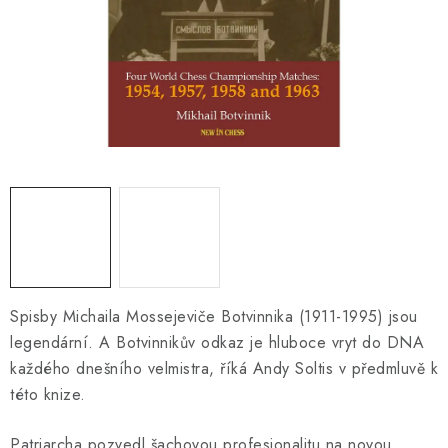
ONLINE ŠACHY
ŠACHOVÝ MERCH
DÁRKY
VÝPRODEJ
O nás
Blog
Kontakt
Obchodní podmínky
FAQ
Spisby Michaila Mossejeviče Botvinnika (1911-1995) jsou
legendární. A Botvinnikův odkaz je hluboce vryt do DNA
každého dnešního velmistra, říká Andy Soltis v předmluvě k
této knize.
Patriarcha pozvedl šachovou profesionalitu na novou