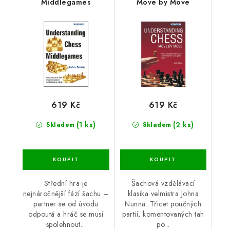
Middlegames
Move by Move
619 Kč
619 Kč
(1 ks)
(2 ks)
Skladem
Skladem
Střední hra je
Šachová vzdělávací
nejnáročnější fází šachu –
klasika velmistra Johna
partner se od úvodu
Nunna. Třicet poučných
odpoutá a hráč se musí
partií, komentovaných tah
spolehnout...
po...