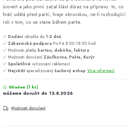
úroveň a jako první začal klást důraz na přípravu: to, co
hráč udělá před partií, hraje obrovskou, ne-li rozhodující
roli v tom, co se stane během partie.
✅
Dodání
obvykle do
1-2 dnů
✅
Zákaznická podpora
Po-Pá 8:00-18:00 hod.
✅ Možnosti platby
kartou, dobírka, faktura
✅ Možnosti doručení
Zásilkovna, Pošta, Kurýr
✅
Spolehlivé
vyřizování reklamací
✅
Největší
specializovaný
šachový eshop
Více informací
(1 ks)
Skladem
13.8.2026
Možnosti doručení