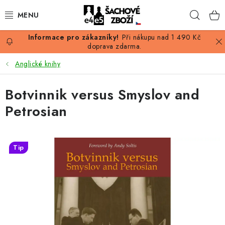
Přejít
Hleda
na
obsah
Při nákupu nad 1 490 Kč
AKCE
doprava zdarma.
Anglické knihy
ŠACHY
Botvinnik versus Smyslov and
ŠACHOVÉ FIGURKY
Petrosian
ŠACHOVNICE
ŠACHOVÉ HODINY
Tip
ŠACHOVÉ KNIHY
ŠACHOVÝ ANTIKVARIÁT