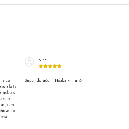
Nina
í sice
Super doručení. Hezká kniha ☺️
zku ale ty
 a neberu
celkem
lus jsem
chovnice
terial