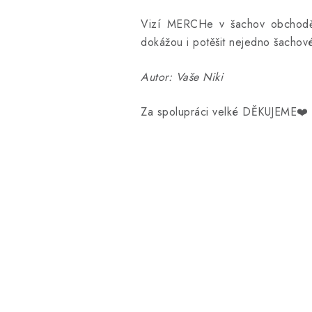
Vizí MERCHe v šachov obchodě je
dokážou i potěšit nejedno šachov
Autor: Vaše Niki
Za spolupráci velké DĚKUJEME❤️