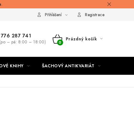
a.
Přihlášení
Registrace
776 287 741
Prázdný košík
(po – pá: 8:00 – 18:00)
NÁKUPNÍ
KOŠÍK
OVÉ KNIHY
ŠACHOVÝ ANTIKVARIÁT
ONLINE 