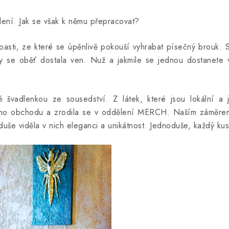
lení. Jak se však k němu přepracovat?
asti, ze které se úpěnlivě pokouší vyhrabat písečný brouk. St
 se oběť dostala ven. Nuž a jakmile se jednou dostanete ven
švadlenkou ze sousedství. Z látek, které jsou lokální a js
ého obchodu a zrodila se v oddělení MERCH. Naším záměrem
duše viděla v nich eleganci a unikátnost. Jednoduše, každý kus 