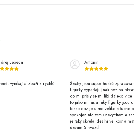
e
dřej Lebeda
Antonin
nání, vynikající zboží a rychlé
Šachy jsou super hezké zpracován
figurky vypadaji jinak nez na obra
co mi prisly se mi libi daleko vice
to jako minus a taky figurky jsou 
tezke coz je u me velike a tucne p
spokojen nic tomu nevycitam a sa
je taky skvela idealni velikost a ma
davam 5 hvezd