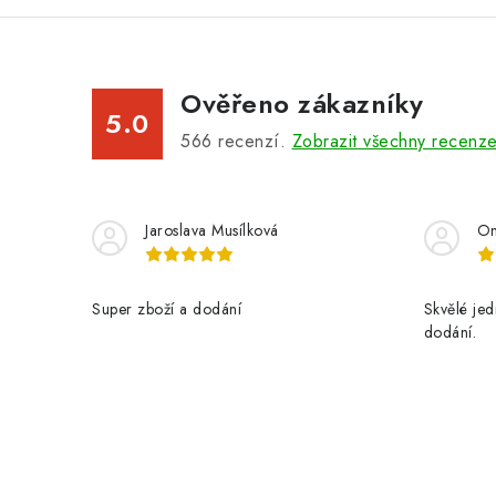
Ověřeno zákazníky
5.0
566
recenzí.
Zobrazit všechny recenz
Jaroslava Musílková
On
Super zboží a dodání
Skvělé jed
dodání.