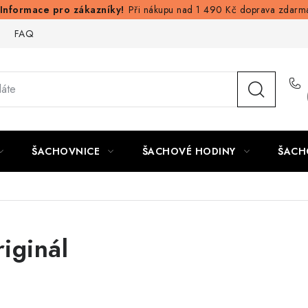
Při nákupu nad 1 490 Kč doprava zdarm
FAQ
ŠACHOVNICE
ŠACHOVÉ HODINY
ŠACH
iginál