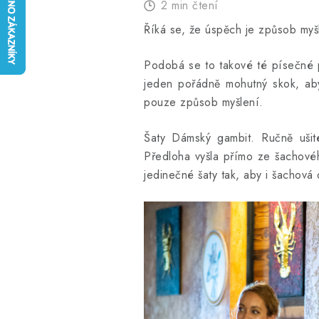
2 min čtení
Říká se, že úspěch je způsob myš
Podobá se to takové té písečné p
jeden pořádně mohutný skok, aby
pouze způsob myšlení.
Šaty Dámský gambit. Ručně ušité 
Předloha vyšla přímo ze šachov
jedinečné šaty tak, aby i šachová 