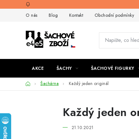
Přejít
na
O nás
Blog
Kontakt
Obchodní podmínky
obsah
AKCE
ŠACHY
ŠACHOVÉ FIGURKY
Domů
Šachárna
Každý jeden originál
Každý jeden or
21.10.2021