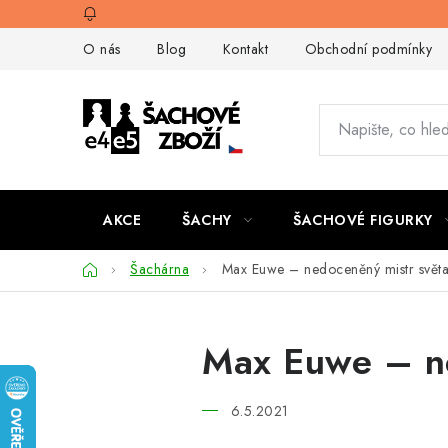
Přejít
na
O nás
Blog
Kontakt
Obchodní podmínky
obsah
AKCE
ŠACHY
ŠACHOVÉ FIGURKY
Domů
Šachárna
Max Euwe – nedoceněný mistr svět
Max Euwe – ne
6.5.2021