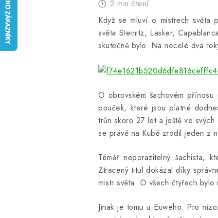
2 min čtení
Když se mluví o mistrech světa p
světa Steinitz, Lasker, Capablan
skutečně bylo. Na necelé dva rok
O obrovském šachovém přínosu pr
pouček, které jsou platné dodnes
trůn skoro 27 let a ještě ve svýc
se právě na Kubě zrodil jeden z n
Téměř neporazitelný šachista, k
Ztracený titul dokázal díky správ
mistr světa. O všech čtyřech byl
Jinak je tomu u Euweho. Pro nizo