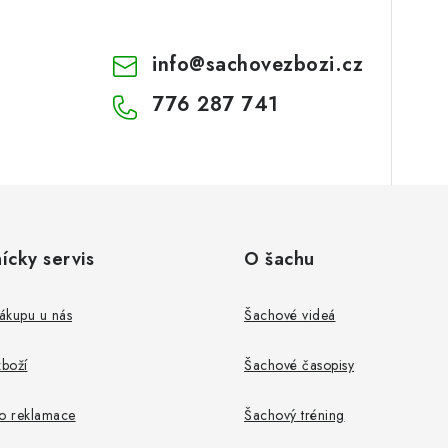
info
@
sachovezbozi.cz
776 287 741
ícky servis
O šachu
ákupu u nás
Šachové videá
boží
Šachové časopisy
ro reklamace
Šachový tréning