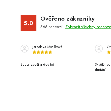
Ověřeno zákazníky
5.0
566
recenzí.
Zobrazit všechny recenz
Jaroslava Musílková
On
Super zboží a dodání
Skvělé jed
dodání.