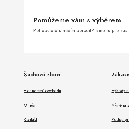
Pomůžeme vám s výběrem
Potřebujete s něčím poradit? Jsme tu pro vás!
Z
á
Šachové zboží
Zákazn
p
a
Hodnocení obchodu
Výhody n
t
O nás
Výměna z
í
Kontakt
Postup p