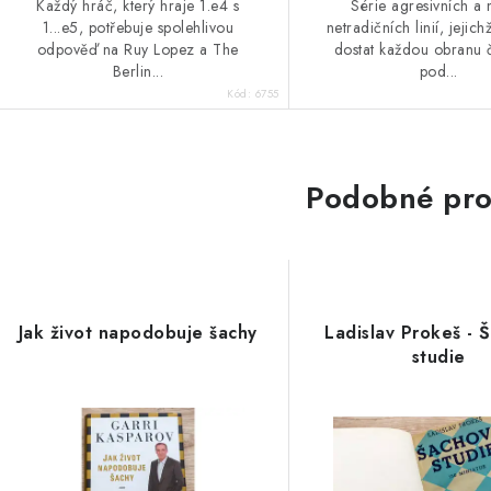
Každý hráč, který hraje 1.e4 s
Série agresivních a
1...e5, potřebuje spolehlivou
netradičních linií, jejich
odpověď na Ruy Lopez a The
dostat každou obranu
Berlin...
pod...
Kód:
6755
Podobné pro
Jak život napodobuje šachy
Ladislav Prokeš - 
studie