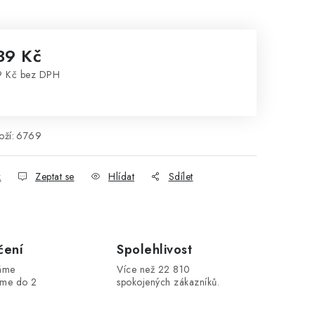
39 Kč
9 Kč bez DPH
rná cena:
ží:
6769
k
Zeptat se
Hlídat
Sdílet
čení
Spolehlivost
máme
Více než 22 810
áme do 2
spokojených zákazníků.