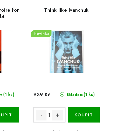
oire for
Think like Ivanchuk
d4
Novinka
939 Kč
(1 ks)
(1 ks)
m
Skladem