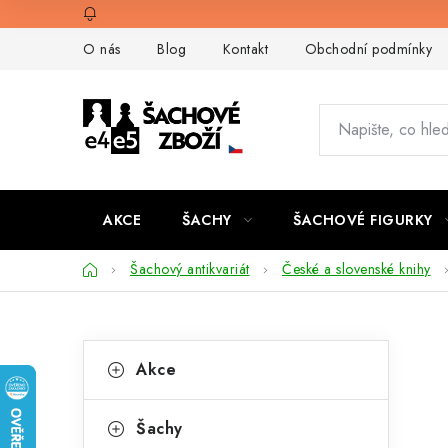
Přejít
na
O nás
Blog
Kontakt
Obchodní podmínky
obsah
AKCE
ŠACHY
ŠACHOVÉ FIGURKY
Domů
Šachový antikvariát
České a slovenské knihy
P
K
Přeskočit
Akce
kategorie
a
o
t
s
Šachy