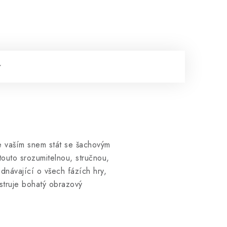
Je vaším snem stát se šachovým
touto srozumitelnou, stručnou,
dnávající o všech fázích hry,
lustruje bohatý obrazový