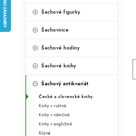
e
t
g
Šachové figurky
r
o
a
r
Šachovnice
n
i
Šachové hodiny
e
n
í
Šachové knihy
p
Šachový antikvariát
a
n
České a slovenské knihy
Knihy v ruštině
e
Knihy v němčině
l
Knihy v angličtině
Různé