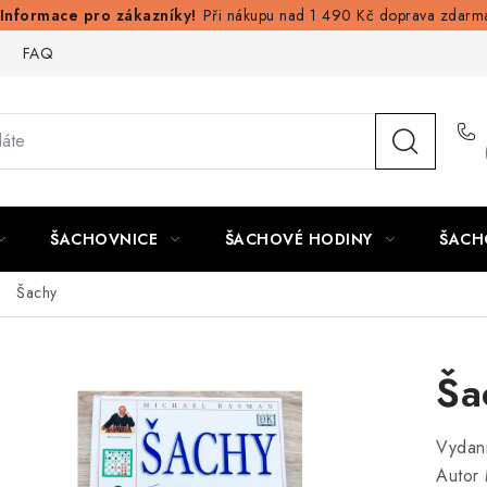
Při nákupu nad 1 490 Kč doprava zdarm
FAQ
ŠACHOVNICE
ŠACHOVÉ HODINY
ŠACH
Šachy
Ša
Vydan
Autor