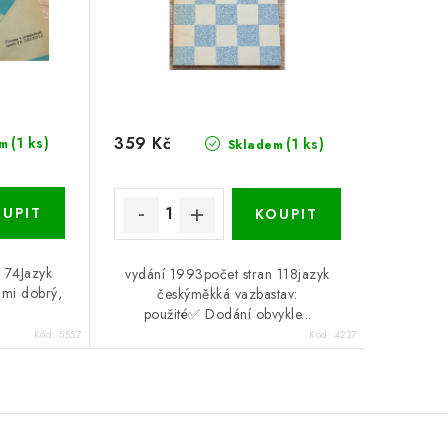
359 Kč
(1 ks)
(1 ks)
m
Skladem
 74Jazyk
vydání 1993počet stran 118jazyk
lmi dobrý,
českýměkká vazbastav:
použité✅ Dodání obvykle...
Kód:
5557
Kód:
4237