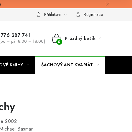
a.
Přihlášení
Registrace
776 287 741
Prázdný košík
(po – pá: 8:00 – 18:00)
NÁKUPNÍ
KOŠÍK
OVÉ KNIHY
ŠACHOVÝ ANTIKVARIÁT
ONLINE 
chy
ie 2002
 Michael Basman