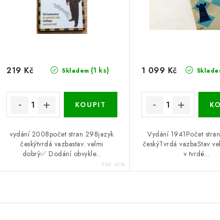
219 Kč
1 099 Kč
(1 ks)
Skladem
Sklade
vydání 2008počet stran 298jazyk
Vydání 1941Počet stran
českýtvrdá vazbastav: velmi
českýTvrdá vazbaStav ve
dobrý✅ Dodání obvykle...
v tvrdé...
Kód:
4234