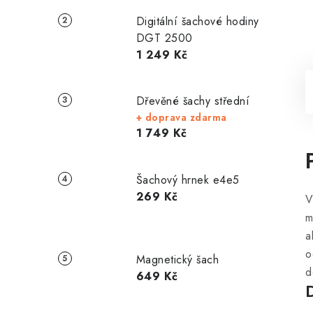
Digitální šachové hodiny
DGT 2500
1 249 Kč
Dřevěné šachy střední
+ doprava zdarma
1 749 Kč
Šachový hrnek e4e5
269 Kč
V
m
a
o
Magnetický šach
d
649 Kč