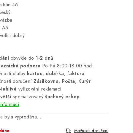
strán 46
český
 väzba
t A5
 veľmi dobrý
dání
obvykle do
1-2 dnů
kaznická podpora
Po-Pá 8:00-18:00 hod.
nosti platby
kartou, dobírka, faktura
nosti doručení
Zásilkovna, Pošta, Kurýr
lehlivé
vyřizování reklamací
větší
specializovaný
šachový eshop
informací
ka byla vyprodána…
dáno
Možnosti doručení