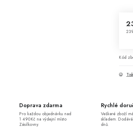
2
23
Mě
Kód zbo
Tis
Doprava zdarma
Rychlé doru
Pro každou objednávku nad
Veškeré zboží 
1 490Kč na výdejní místo
skladem. Dodáv
Zásilkovny.
dnů.