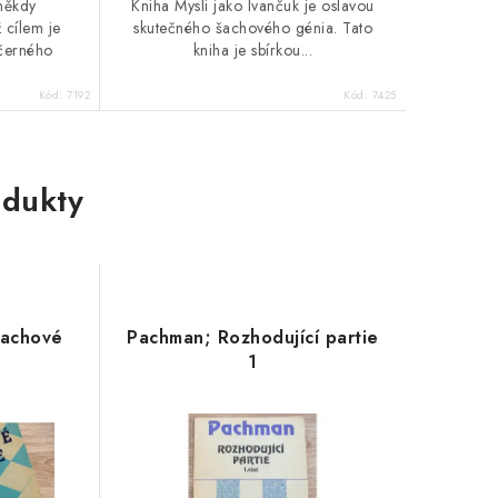
 někdy
Kniha Mysli jako Ivančuk je oslavou
ž cílem je
skutečného šachového génia. Tato
 černého
kniha je sbírkou...
Kód:
7192
Kód:
7425
dukty
Šachové
Pachman; Rozhodující partie
1