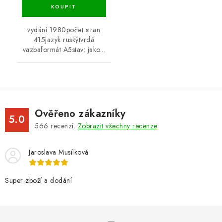
vydání 1980počet stran
415jazyk ruskýtvrdá
vazbaformát A5stav: jako...
Ověřeno zákazníky
5.0
566
recenzí.
Zobrazit všechny recenze
Jaroslava Musílková
Super zboží a dodání