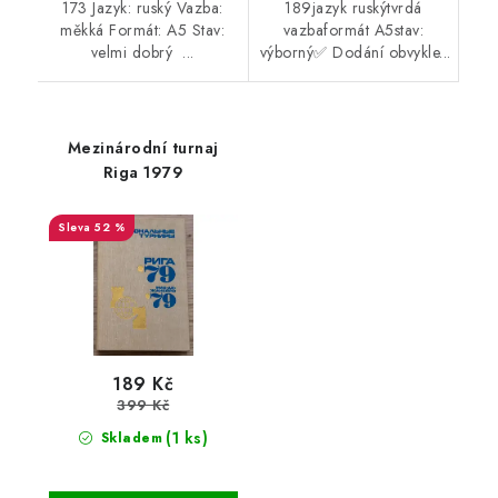
173 Jazyk: ruský Vazba:
189jazyk ruskýtvrdá
měkká Formát: A5 Stav:
vazbaformát A5stav:
velmi dobrý ...
výborný✅ Dodání obvykle...
Mezinárodní turnaj
Riga 1979
52 %
189 Kč
399 Kč
(1 ks)
Skladem