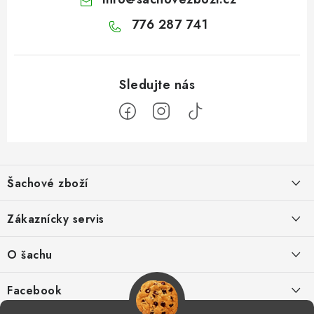
776 287 741
Z
á
Šachové zboží
p
a
Hodnocení obchodu
Zákaznícky servis
t
í
O nás
Výhody nákupu u nás
O šachu
Kontakt
Výměna zboží
Šachové videá
Facebook