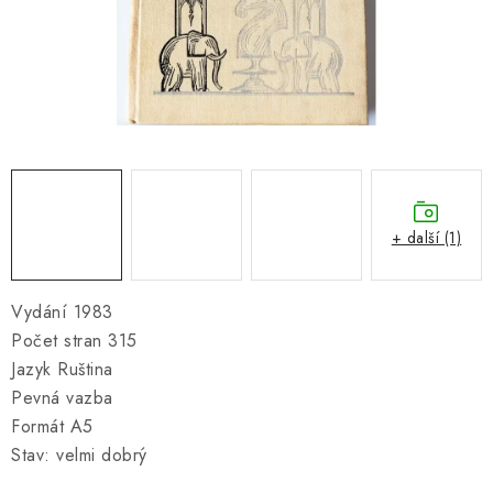
ONLINE ŠACHY
ŠACHOVÝ MERCH
DÁRKY
VÝPRODEJ
O nás
Blog
Kontakt
Obchodní podmínky
FAQ
+ další (1)
Vydání 1983
Počet stran 315
Jazyk Ruština
Pevná vazba
Formát A5
Stav: velmi dobrý