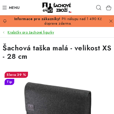
Přejít
Hleda
na
obsah
Při nákupu nad 1 490 Kč
AKCE
doprava zdarma.
Krabičky pro šachové figurky
ŠACHY
Šachová taška malá - velikost XS
ŠACHOVÉ FIGURKY
- 28 cm
ŠACHOVNICE
ŠACHOVÉ HODINY
39 %
Tip
ŠACHOVÉ KNIHY
ŠACHOVÝ ANTIKVARIÁT