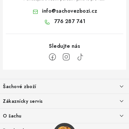
info
@
sachovezbozi.cz
776 287 741
Z
á
Šachové zboží
p
a
Hodnocení obchodu
Zákaznícky servis
t
í
O nás
Výhody nákupu u nás
O šachu
Kontakt
Výměna zboží
Šachové videá