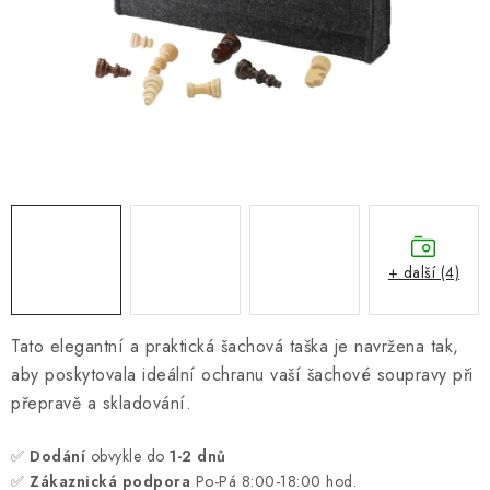
ONLINE ŠACHY
ŠACHOVÝ MERCH
DÁRKY
VÝPRODEJ
O nás
Blog
Kontakt
Obchodní podmínky
FAQ
+ další (4)
Tato elegantní a praktická šachová taška je navržena tak,
aby poskytovala ideální ochranu vaší šachové soupravy při
přepravě a skladování.
✅
Dodání
obvykle do
1-2 dnů
✅
Zákaznická podpora
Po-Pá 8:00-18:00 hod.