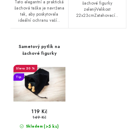
Tato elegantní a praktická
šachové figurky
šachová taška je navržena
zelenýVelikost
tak, aby poskytovala
22x23cmZatahovací...
ideální ochranu vaší...
Sametový pytlík na
šachové figurky
20 %
Tip
119 Kč
149 Kč
(>5 ks)
Skladem