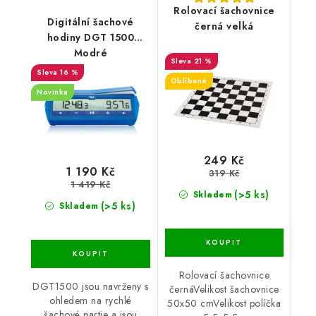
Rolovací šachovnice
Digitální šachové
černá velká
hodiny DGT 1500
Modré
21 %
16 %
Oblíbené
Novinka
249 Kč
1 190 Kč
319 Kč
1 419 Kč
(>5 ks)
Skladem
(>5 ks)
Skladem
Rolovací šachovnice
DGT1500 jsou navrženy s
černáVelikost šachovnice
ohledem na rychlé
50x50 cmVelikost políčka
šachové partie a jsou