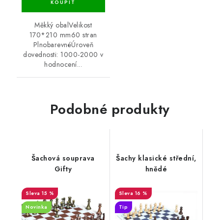
Měkký obalVelikost
170*210 mm60 stran
PlnobarevnéÚroveň
dovednosti: 1000-2000 v
hodnocení...
Podobné produkty
Šachová souprava
Šachy klasické střední,
Gifty
hnědé
15 %
16 %
Novinka
Tip