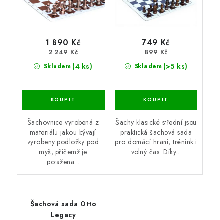
1 890 Kč
749 Kč
2 249 Kč
899 Kč
(4 ks)
(>5 ks)
Skladem
Skladem
Šachovnice vyrobená z
Šachy klasické střední jsou
materiálu jakou bývají
praktická šachová sada
vyrobeny podložky pod
pro domácí hraní, trénink i
myš, přičemž je
volný čas. Díky...
potažena...
Šachová sada Otto
Legacy