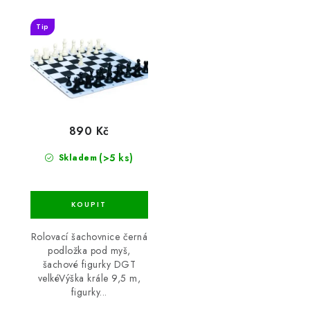
Tip
890 Kč
(>5 ks)
Skladem
Rolovací šachovnice černá
podložka pod myš,
šachové figurky DGT
velkéVýška krále 9,5 m,
figurky...