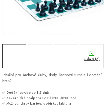
ONLINE ŠACHY
ŠACHOVÝ MERCH
DÁRKY
VÝPRODEJ
O nás
Blog
Kontakt
Obchodní podmínky
FAQ
+ další (6)
Ideální pro šachové kluby, školy, šachové turnaje i domácí
hraní.
✅
Dodání
obvykle do
1-2 dnů
✅
Zákaznická podpora
Po-Pá 8:00-18:00 hod.
✅ Možnosti platby
kartou, dobírka, faktura