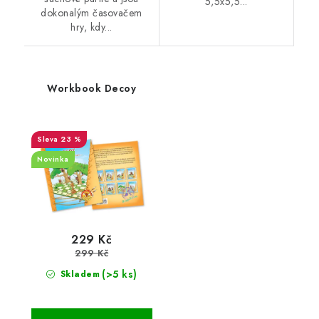
5,5x5,5...
dokonalým časovačem
hry, kdy...
Workbook Decoy
23 %
Novinka
229 Kč
299 Kč
(>5 ks)
Skladem