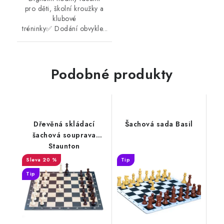
pro děti, školní kroužky a
klubové
tréninky✅ Dodání obvykle...
Podobné produkty
Dřevěná skládací
Šachová sada Basil
šachová souprava
Staunton
20 %
Tip
Tip