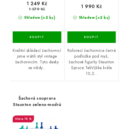
1 249 Kč
1 990 Kč
1 579 Kč
(>5 ks)
(>5 ks)
Skladem
Skladem
Kvalitní skládací šachovnicí
Rolovací šachovnice černá
jsme vrátili styl vintage
podložka pod myš,
šachovnicím. Tyto desky
šachové figurky Staunton
se nikdy...
Spruce TekVýška krále
10,2...
Šachová souprava
Staunton zeleno-modrá
18 %