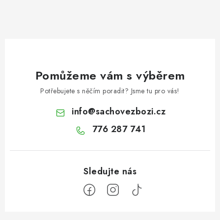
Pomůžeme vám s výběrem
Potřebujete s něčím poradit? Jsme tu pro vás!
info
@
sachovezbozi.cz
776 287 741
Z