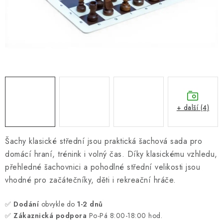
ONLINE ŠACHY
ŠACHOVÝ MERCH
DÁRKY
VÝPRODEJ
O nás
Blog
Kontakt
Obchodní podmínky
FAQ
+ další (4)
Šachy klasické střední jsou praktická šachová sada pro
domácí hraní, trénink i volný čas. Díky klasickému vzhledu,
přehledné šachovnici a pohodlné střední velikosti jsou
vhodné pro začátečníky, děti i rekreační hráče.
✅
Dodání
obvykle do
1-2 dnů
✅
Zákaznická podpora
Po-Pá 8:00-18:00 hod.