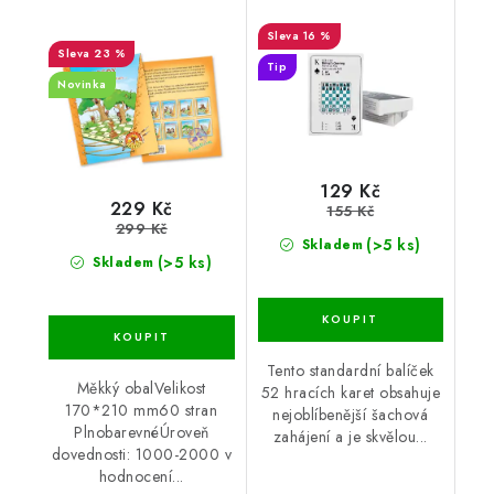
16 %
23 %
Tip
Novinka
129 Kč
229 Kč
155 Kč
299 Kč
(>5 ks)
Skladem
(>5 ks)
Skladem
Tento standardní balíček
Měkký obalVelikost
52 hracích karet obsahuje
170*210 mm60 stran
nejoblíbenější šachová
PlnobarevnéÚroveň
zahájení a je skvělou...
dovednosti: 1000-2000 v
hodnocení...