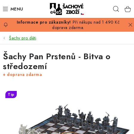
Přejít
Hleda
na
obsah
Při nákupu nad 1 490 Kč
AKCE
doprava zdarma.
Šachy pro děti
ŠACHY
Šachy Pan Prstenů - Bitva o
ŠACHOVÉ FIGURKY
středozemí
ŠACHOVNICE
+ doprava zdarma
ŠACHOVÉ HODINY
Tip
ŠACHOVÉ KNIHY
ŠACHOVÝ ANTIKVARIÁT