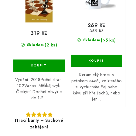
269 Kč
359 Kč
319 Kč
(>5 ks)
Skladem
(2 ks)
Skladem
Keramický hrnek s
Vydání: 2018Počet stran:
potiskem e4e5, ze kterého
102Vazba: MěkkáJazyk:
si vychutnáte čaj nebo
Český✅ Dodání obvykle
kávu při hře šachů, nebo
do 1-2...
jen...
Hrací karty – Šachové
zahájení