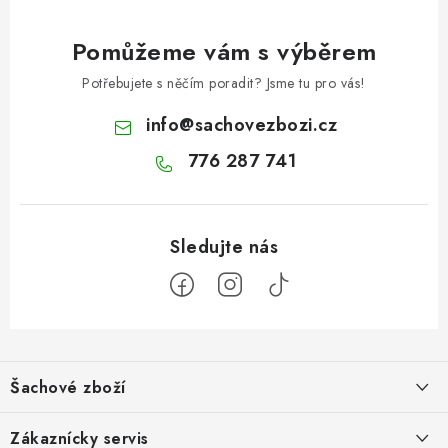
Pomůžeme vám s výběrem
Potřebujete s něčím poradit? Jsme tu pro vás!
info
@
sachovezbozi.cz
776 287 741
Z
á
Šachové zboží
p
a
Hodnocení obchodu
Zákaznícky servis