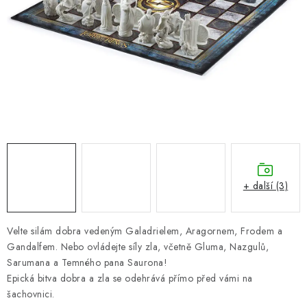
ONLINE ŠACHY
ŠACHOVÝ MERCH
DÁRKY
VÝPRODEJ
O nás
Blog
Kontakt
Obchodní podmínky
FAQ
+ další (3)
Velte silám dobra vedeným Galadrielem, Aragornem, Frodem a
Gandalfem. Nebo ovládejte síly zla, včetně Gluma, Nazgulů,
Sarumana a Temného pana Saurona!
Epická bitva dobra a zla se odehrává přímo před vámi na
šachovnici.